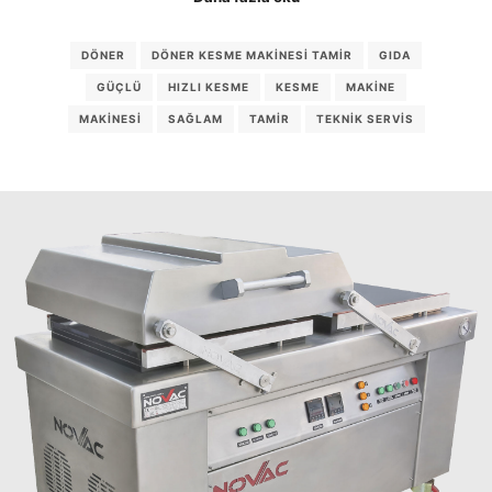
DÖNER
DÖNER KESME MAKINESI TAMIR
GIDA
GÜÇLÜ
HIZLI KESME
KESME
MAKINE
MAKINESI
SAĞLAM
TAMIR
TEKNIK SERVIS