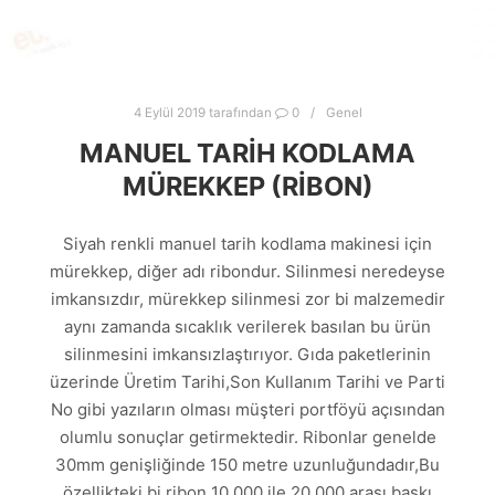
4 Eylül 2019
tarafından
0
Genel
MANUEL TARIH KODLAMA
MÜREKKEP (RIBON)
Siyah renkli manuel tarih kodlama makinesi için
mürekkep, diğer adı ribondur. Silinmesi neredeyse
imkansızdır, mürekkep silinmesi zor bi malzemedir
aynı zamanda sıcaklık verilerek basılan bu ürün
silinmesini imkansızlaştırıyor. Gıda paketlerinin
üzerinde Üretim Tarihi,Son Kullanım Tarihi ve Parti
No gibi yazıların olması müşteri portföyü açısından
olumlu sonuçlar getirmektedir. Ribonlar genelde
30mm genişliğinde 150 metre uzunluğundadır,Bu
özellikteki bi ribon 10.000 ile 20.000 arası baskı